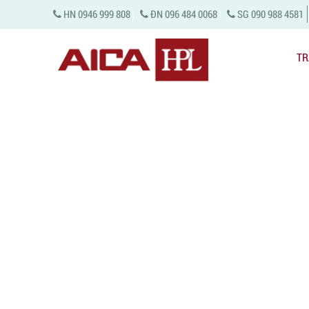
HN 0946 999 808
|
ĐN 096 484 0068
|
SG 090 988 4581
TR