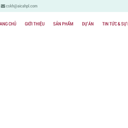
cskh@aicahpl.com
ANG CHỦ
GIỚI THIỆU
SẢN PHẨM
DỰ ÁN
TIN TỨC & SỰ