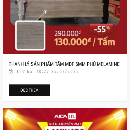
THANH LÝ SẢN PHẨM TẤM MDF 6MM PHỦ MELAMINE
Thứ ba, 10:27 25/02/2025
1 MẶT AHT-015D – CƠ HỘI VÀNG TỪ AICA HPL
ĐỌC THÊM