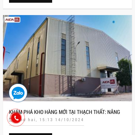
KHÁM PHÁ KHO HÀNG MỚI TẠI THẠCH THẤT: NÂNG
Thứ hai, 15:13 14/10/2024
TẦM CHUYÊN NGHIỆP VÀ UY TÍN CỦA AICA HPL