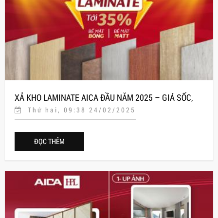
XẢ KHO LAMINATE AICA ĐẦU NĂM 2025 – GIÁ SỐC,
Thứ hai, 09:38 24/02/2025
CHẤT LƯỢNG ĐỈNH CAO CHUẨN NHẬT!
ĐỌC THÊM