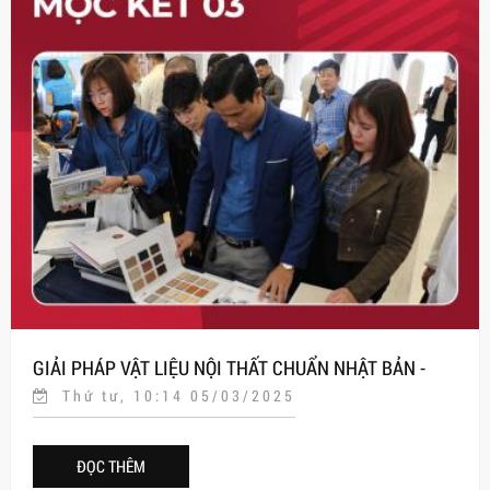
GIẢI PHÁP VẬT LIỆU NỘI THẤT CHUẨN NHẬT BẢN -
Thứ tư, 10:14 05/03/2025
ĐỒNG HÀNH CÙNG DOANH NGHIỆP VIỆT TẠI MỘC KẾT
3
ĐỌC THÊM