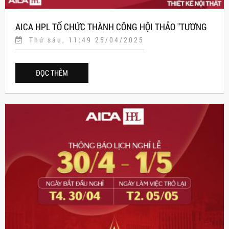
AICA HPL TỔ CHỨC THÀNH CÔNG HỘI THẢO "TƯƠNG
Thứ sáu, 11:49 25/04/2025
LAI THIẾT KẾ NỘI THẤT: CÔNG NGHỆ THÔNG MINH VÀ
VẬT LIỆU ĐỘT PHÁ"
ĐỌC THÊM