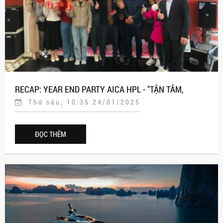
RECAP: YEAR END PARTY AICA HPL - "TẬN TÂM,
Thứ sáu, 10:35 24/01/2025
TRÁCH NHIỆM, CÙNG NHAU THÀNH CÔNG"
ĐỌC THÊM