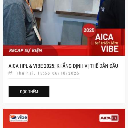
AICA HPL & VIBE 2025: KHẲNG ĐỊNH VỊ THẾ DẪN ĐẦU
Thứ hai, 15:56 06/10/2025
VỚI GIẢI PHÁP VẬT LIỆU NHẬT BẢN
ĐỌC THÊM