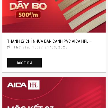
THANH LÝ CHỈ NHỰA DÁN CẠNH PVC AICA HPL –
Thứ sáu, 10:37 21/03/2025
ĐỒNG GIÁ 500Đ/MÉT
ĐỌC THÊM