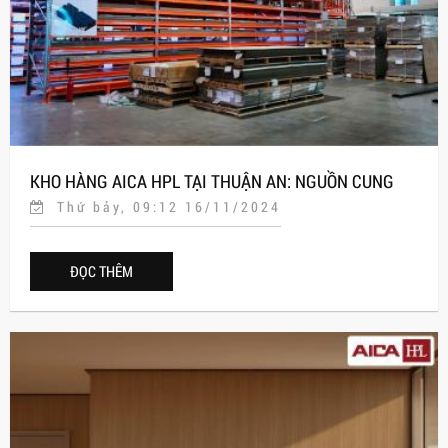
KHO HÀNG AICA HPL TẠI THUẬN AN: NGUỒN CUNG
Thứ bảy, 09:12 16/11/2024
CẤP ĐÁNG TIN CẬY CHO TẤM LAMINATE VÀ TẤM ỐP
TƯỜNG
ĐỌC THÊM