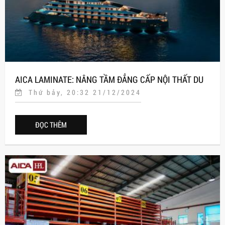
AICA LAMINATE: NÂNG TẦM ĐẲNG CẤP NỘI THẤT DU
Thứ bảy, 20:32 21/12/2024
THUYỀN GRAND PIONEERS CRUISE
ĐỌC THÊM