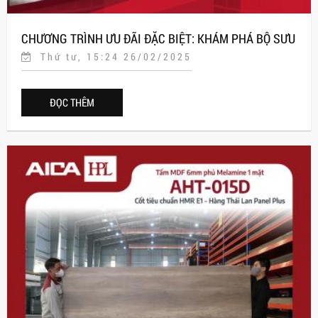
CHƯƠNG TRÌNH ƯU ĐÃI ĐẶC BIỆT: KHÁM PHÁ BỘ SƯU
Thứ tư, 15:24 26/02/2025
TẬP LAMINATE BO CONG CAO CẤP AICA VỚI GIÁ GIẢM
SÂU
ĐỌC THÊM