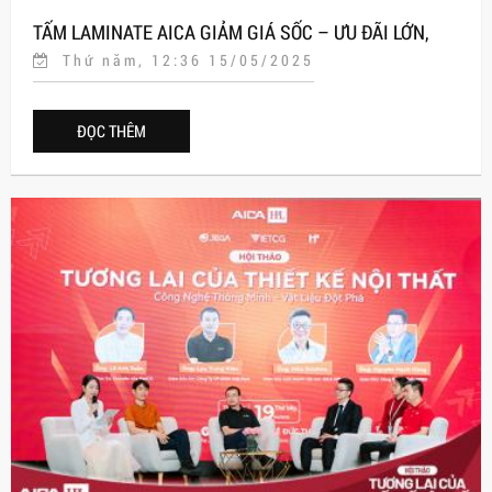
TẤM LAMINATE AICA GIẢM GIÁ SỐC – ƯU ĐÃI LỚN,
Thứ năm, 12:36 15/05/2025
BÙNG NỔ HÈ 2025!
ĐỌC THÊM