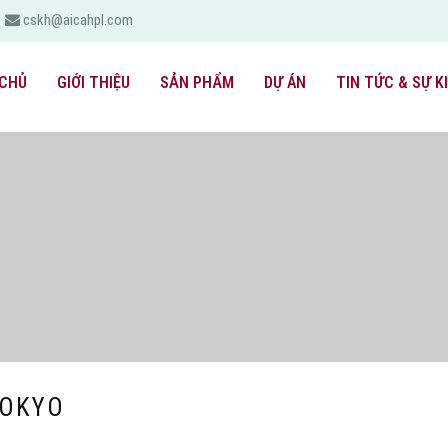
cskh@aicahpl.com
CHỦ
GIỚI THIỆU
SẢN PHẨM
DỰ ÁN
TIN TỨC & SỰ K
TOKYO