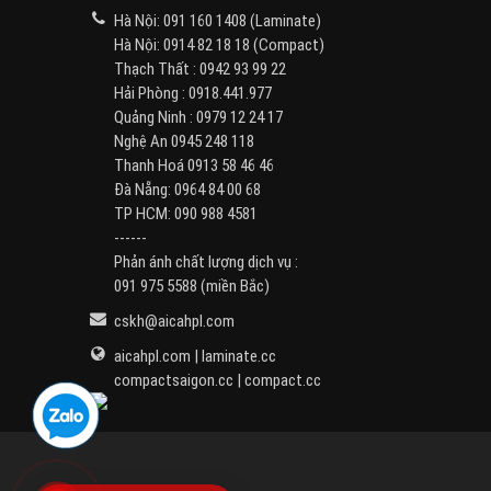
Hà Nội:
091 160 1408
(Laminate)
Hà Nội:
0914 82 18 18
(Compact)
Thạch Thất :
0942 93 99 22
Hải Phòng :
0918.441.977
Quảng Ninh :
0979 12 24 17
Nghệ An
0945 248 118
Thanh Hoá
0913 58 46 46
Đà Nẵng:
0964 84 00 68
TP HCM:
090 988 4581
------
Phản ánh chất lượng dịch vụ :
091 975 5588
(miền Bắc)
cskh@aicahpl.com
aicahpl.com
|
laminate.cc
compactsaigon.cc
|
compact.cc