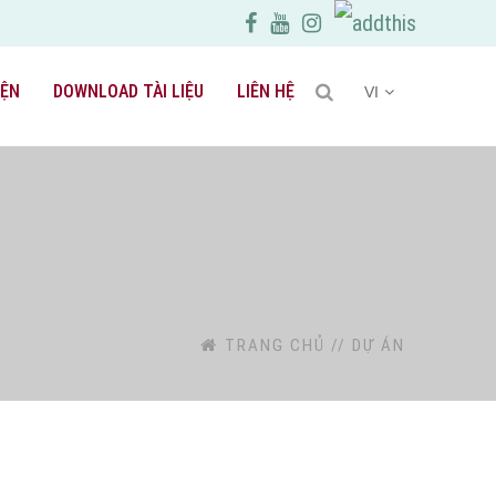
IỆN
DOWNLOAD TÀI LIỆU
LIÊN HỆ
VI
TRANG CHỦ
//
DỰ ÁN