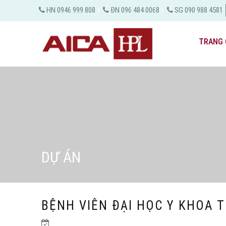
HN 0946 999 808
|
ĐN 096 484 0068
|
SG 090 988 4581
TRANG 
DỰ ÁN
BỆNH VIÊN ĐẠI HỌC Y KHOA 