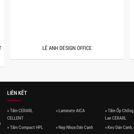
T
LÊ ANH DESIGN OFFICE
LIÊN KẾT
» Tấm CERARL
» Laminate AICA
» Tấm Ốp Chống
CELLENT
Lan CERARL
ồ
» Tấm Compact HPL
» Nẹp Nhựa Dán Cạnh
» Keo Dán Cạnh,