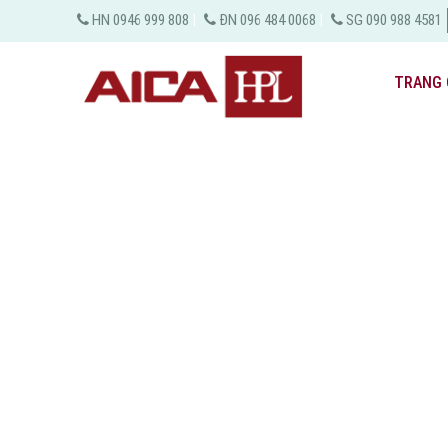
HN 0946 999 808
|
ĐN 096 484 0068
|
SG 090 988 4581
TRANG 