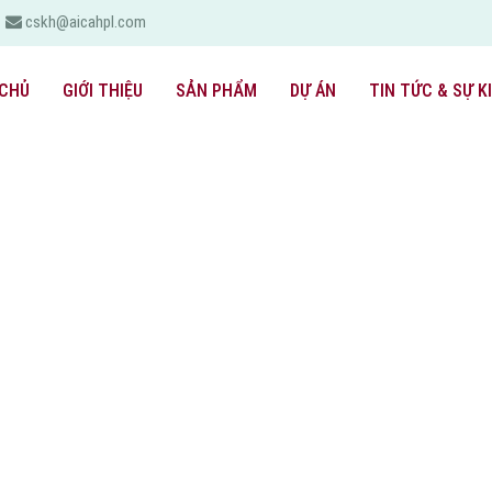
cskh@aicahpl.com
CHỦ
GIỚI THIỆU
SẢN PHẨM
DỰ ÁN
TIN TỨC & SỰ K