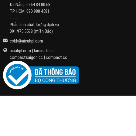
Đà Nẵng:
0964 84 00 68
TP HCM:
090 988 4581
------
Phản ánh chất lượng dịch vụ :
091 975 5588
(miền Bắc)
cskh@aicahpl.com
aicahpl.com
|
laminate.cc
compactsaigon.cc
|
compact.cc