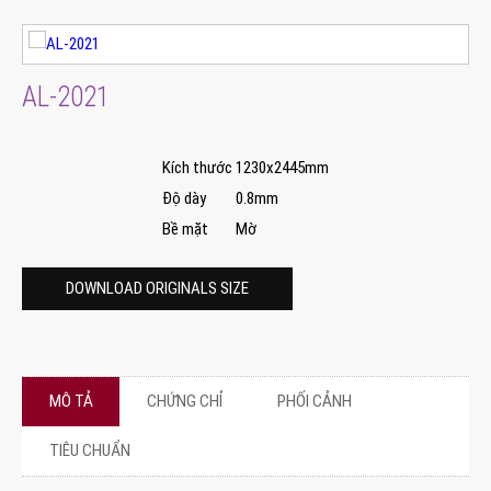
AL-2021
Kích thước
1230x2445mm
Độ dày
0.8mm
Bề mặt
Mờ
DOWNLOAD ORIGINALS SIZE
MÔ TẢ
CHỨNG CHỈ
PHỐI CẢNH
TIÊU CHUẨN