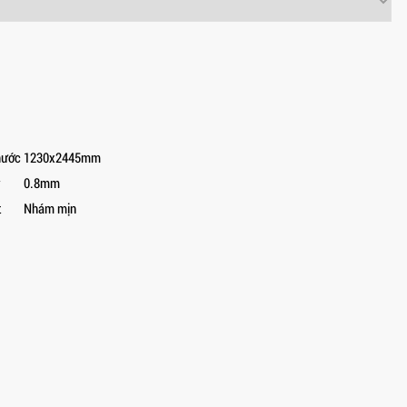
hước
1230x2445mm
y
0.8mm
t
Nhám mịn