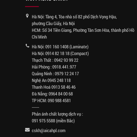
Hà Nội: Tầng 4, Tòa nhà số 82 phố Dịch Vọng Hậu,
phường Cầu Giấy, Hà Nội
HCM: Số 34 Tiền Giang, Phường Tân Sơn Hòa, thành phố Hồ
Chí Minh
Hà Nội:
091 160 1408
(Laminate)
Hà Nội:
0914 82 18 18
(Compact)
Thạch Thất :
0942 93 99 22
Hải Phòng :
0918.441.977
Quảng Ninh :
0979 12 24 17
Nghệ An
0945 248 118
Thanh Hoá
0913 58 46 46
Đà Nẵng:
0964 84 00 68
TP HCM:
090 988 4581
------
Phản ánh chất lượng dịch vụ :
091 975 5588
(miền Bắc)
cskh@aicahpl.com