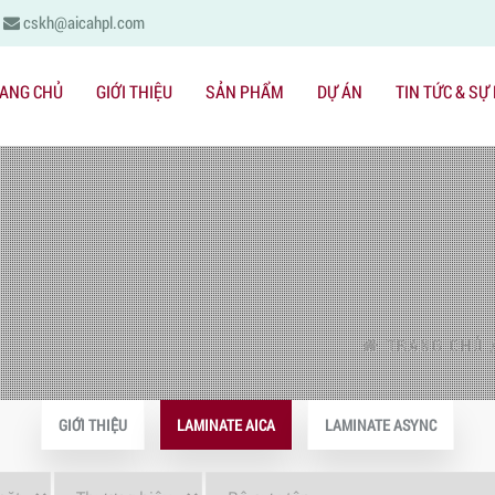
cskh@aicahpl.com
ANG CHỦ
GIỚI THIỆU
SẢN PHẨM
DỰ ÁN
TIN TỨC & SỰ
TRANG CHỦ
GIỚI THIỆU
LAMINATE AICA
LAMINATE ASYNC