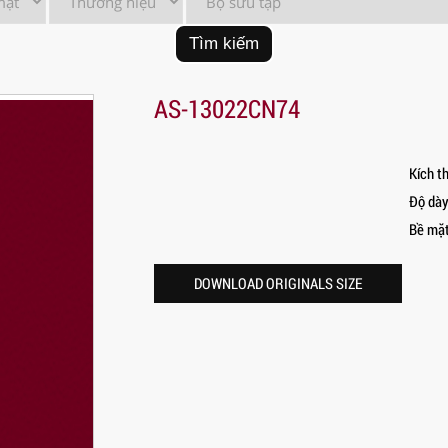
Tìm kiếm
AS-13022CN74
Kích t
Độ dà
Bề mặ
DOWNLOAD ORIGINALS SIZE