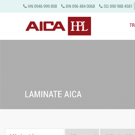
HN 0946 999 808
|
ĐN 096 484 0068
|
SG 090 988 4581
TR
LAMINATE AICA