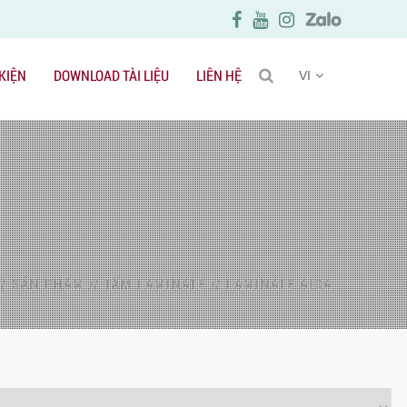
 KIỆN
DOWNLOAD TÀI LIỆU
LIÊN HỆ
VI
//
SẢN PHẨM
//
TẤM LAMINATE
//
LAMINATE AICA