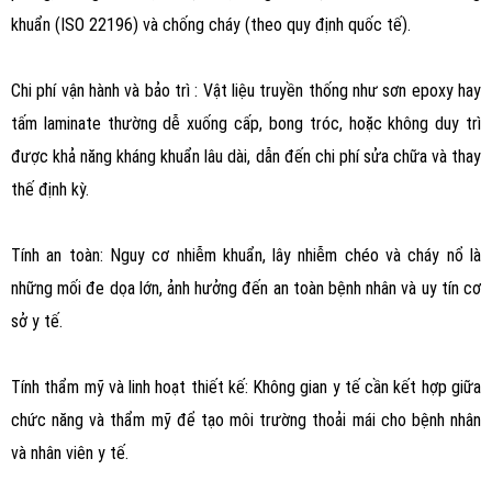
khuẩn (ISO 22196) và chống cháy (theo quy định quốc tế).
Chi phí vận hành và bảo trì : Vật liệu truyền thống như sơn epoxy hay
tấm laminate thường dễ xuống cấp, bong tróc, hoặc không duy trì
được khả năng kháng khuẩn lâu dài, dẫn đến chi phí sửa chữa và thay
thế định kỳ.
Tính an toàn: Nguy cơ nhiễm khuẩn, lây nhiễm chéo và cháy nổ là
những mối đe dọa lớn, ảnh hưởng đến an toàn bệnh nhân và uy tín cơ
sở y tế.
Tính thẩm mỹ và linh hoạt thiết kế: Không gian y tế cần kết hợp giữa
chức năng và thẩm mỹ để tạo môi trường thoải mái cho bệnh nhân
và nhân viên y tế.