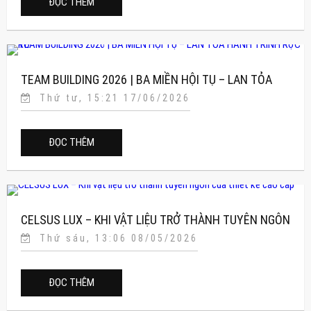
ĐỌC THÊM
TEAM BUILDING 2026 | BA MIỀN HỘI TỤ – LAN TỎA
Thứ tư, 15:21 17/06/2026
HÀNH TRÌNH RỰC RỠ
ĐỌC THÊM
CELSUS LUX – KHI VẬT LIỆU TRỞ THÀNH TUYÊN NGÔN
Thứ sáu, 13:06 08/05/2026
CỦA THIẾT KẾ CAO CẤP
ĐỌC THÊM