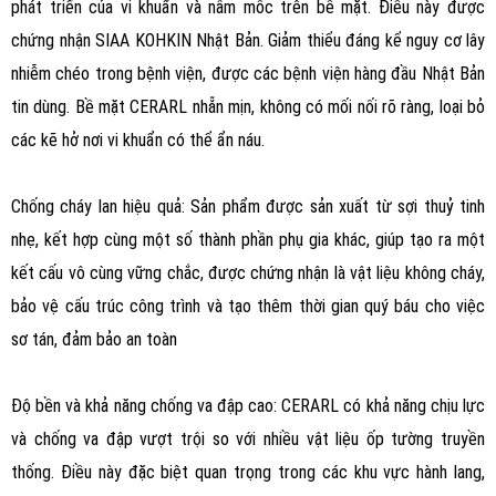
phát triển của vi khuẩn và nấm mốc trên bề mặt. Điều này được
chứng nhận SIAA KOHKIN Nhật Bản. Giảm thiểu đáng kể nguy cơ lây
nhiễm chéo trong bệnh viện, được các bệnh viện hàng đầu Nhật Bản
tin dùng. Bề mặt CERARL nhẵn mịn, không có mối nối rõ ràng, loại bỏ
các kẽ hở nơi vi khuẩn có thể ẩn náu.
Chống cháy lan hiệu quả: Sản phẩm được sản xuất từ sợi thuỷ tinh
nhẹ, kết hợp cùng một số thành phần phụ gia khác, giúp tạo ra một
kết cấu vô cùng vững chắc, được chứng nhận là vật liệu không cháy,
bảo vệ cấu trúc công trình và tạo thêm thời gian quý báu cho việc
sơ tán, đảm bảo an toàn
Độ bền và khả năng chống va đập cao: CERARL có khả năng chịu lực
và chống va đập vượt trội so với nhiều vật liệu ốp tường truyền
thống. Điều này đặc biệt quan trọng trong các khu vực hành lang,