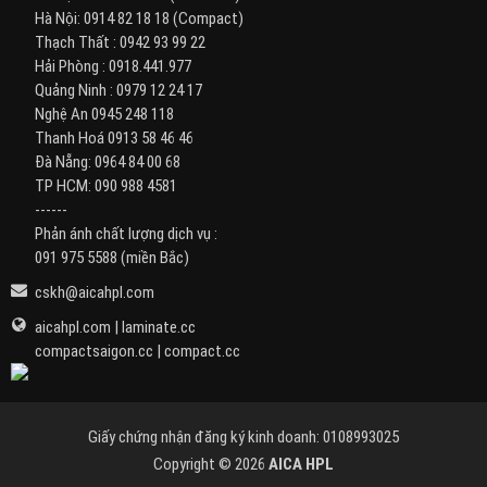
Hà Nội:
0914 82 18 18
(Compact)
Thạch Thất :
0942 93 99 22
Hải Phòng :
0918.441.977
Quảng Ninh :
0979 12 24 17
Nghệ An
0945 248 118
Thanh Hoá
0913 58 46 46
Đà Nẵng:
0964 84 00 68
TP HCM:
090 988 4581
------
Phản ánh chất lượng dịch vụ :
091 975 5588
(miền Bắc)
cskh@aicahpl.com
aicahpl.com
|
laminate.cc
compactsaigon.cc
|
compact.cc
Giấy chứng nhận đăng ký kinh doanh: 0108993025
Copyright © 2026
AICA HPL