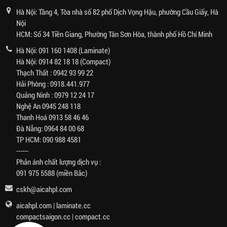
Hà Nội: Tầng 4, Tòa nhà số 82 phố Dịch Vọng Hậu, phường Cầu Giấy, Hà
Nội
HCM: Số 34 Tiền Giang, Phường Tân Sơn Hòa, thành phố Hồ Chí Minh
Hà Nội:
091 160 1408
(Laminate)
Hà Nội:
0914 82 18 18
(Compact)
Thạch Thất :
0942 93 99 22
Hải Phòng :
0918.441.977
Quảng Ninh :
0979 12 24 17
Nghệ An
0945 248 118
Thanh Hoá
0913 58 46 46
Đà Nẵng:
0964 84 00 68
TP HCM:
090 988 4581
------
Phản ánh chất lượng dịch vụ :
091 975 5588
(miền Bắc)
cskh@aicahpl.com
aicahpl.com
|
laminate.cc
compactsaigon.cc
|
compact.cc