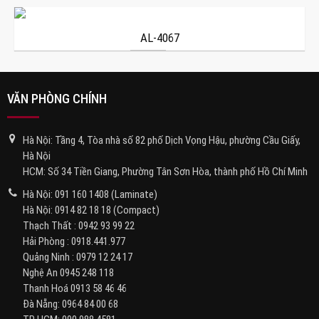
AL-4067
VĂN PHÒNG CHÍNH
Hà Nội: Tầng 4, Tòa nhà số 82 phố Dịch Vọng Hậu, phường Cầu Giấy,
Hà Nội
HCM: Số 34 Tiền Giang, Phường Tân Sơn Hòa, thành phố Hồ Chí Minh
Hà Nội:
091 160 1408
(Laminate)
Hà Nội:
0914 82 18 18
(Compact)
Thạch Thất :
0942 93 99 22
Hải Phòng :
0918.441.977
Quảng Ninh :
0979 12 24 17
Nghệ An
0945 248 118
Thanh Hoá
0913 58 46 46
Đà Nẵng:
0964 84 00 68