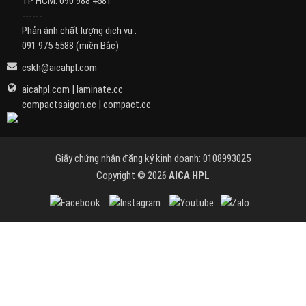
TP HCM:
090 988 4581
------
Phản ánh chất lượng dịch vụ :
091 975 5588
(miền Bắc)
cskh@aicahpl.com
aicahpl.com
|
laminate.cc
compactsaigon.cc
|
compact.cc
Giấy chứng nhận đăng ký kinh doanh: 0108993025
Copyright © 2026
AICA HPL