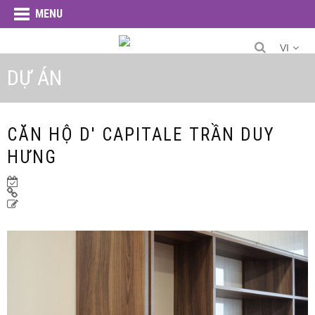
MENU
VI
DỰ ÁN
CĂN HỘ D' CAPITALE TRẦN DUY
HƯNG