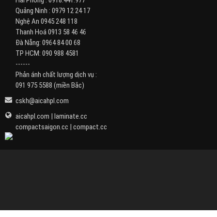
Quảng Ninh :
0979 12 24 17
Nghệ An
0945 248 118
Thanh Hoá
0913 58 46 46
Đà Nẵng:
0964 84 00 68
TP HCM:
090 988 4581
------
Phản ánh chất lượng dịch vụ :
091 975 5588
(miền Bắc)
cskh@aicahpl.com
aicahpl.com
|
laminate.cc
compactsaigon.cc
|
compact.cc