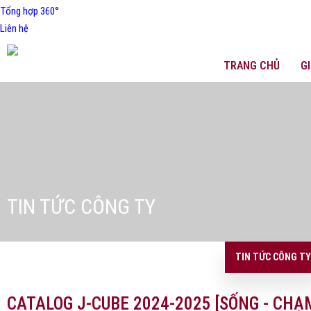
Tổng hợp 360°
Liên hệ
TRANG CHỦ
GI
TIN TỨC CÔNG TY
TIN TỨC CÔNG TY
CATALOG J-CUBE 2024-2025 [SỐNG - CH