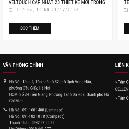
VELTOUCH CẬP NHẬT 23 THIẾT KẾ MỚI TRONG
TE
Thứ ba, 10:50 21/07/2026
CATALOG J-CUBE 2026–2027
TỎ
ĐỌC THÊM
VĂN PHÒNG CHÍNH
LIÊN 
Hà Nội: Tầng 4, Tòa nhà số 82 phố Dịch Vọng Hậu,
» Tấm 
phường Cầu Giấy, Hà Nội
CELLEN
HCM: Số 34 Tiền Giang, Phường Tân Sơn Hòa, thành phố Hồ
» Tấm 
Chí Minh
Hà Nội:
091 160 1408
(Laminate)
Hà Nội:
0914 82 18 18
(Compact)
Thạch Thất :
0942 93 99 22
Hải Phòng :
0918.441.977