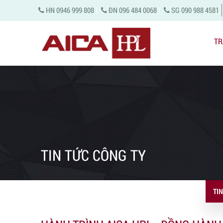
HN 0946 999 808
|
ĐN 096 484 0068
|
SG 090 988 4581
TR
TIN TỨC CÔNG TY
TIN