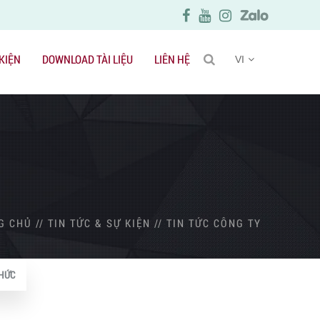
 KIỆN
DOWNLOAD TÀI LIỆU
LIÊN HỆ
VI
G CHỦ
//
TIN TỨC & SỰ KIỆN
//
TIN TỨC CÔNG TY
HỨC