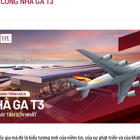
 CÙNG NHÀ GA T3
c gia mà đó là biểu tượng mới của niềm tin, của sự phát triển và của kh