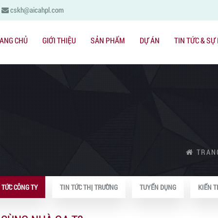
cskh@aicahpl.com
ANG CHỦ
GIỚI THIỆU
SẢN PHẨM
DỰ ÁN
TIN TỨC & SỰ
TRAN
 TỨC CÔNG TY
TIN TỨC THỊ TRƯỜNG
TUYỂN DỤNG
KIẾN T