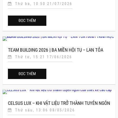
Thứ ba, 10:50 21/07/2026
CATALOG J-CUBE 2026–2027
ĐỌC THÊM
TEAM BUILDING 2026 | BA MIỀN HỘI TỤ – LAN TỎA
Thứ tư, 15:21 17/06/2026
HÀNH TRÌNH RỰC RỠ
ĐỌC THÊM
CELSUS LUX – KHI VẬT LIỆU TRỞ THÀNH TUYÊN NGÔN
Thứ sáu, 13:06 08/05/2026
CỦA THIẾT KẾ CAO CẤP