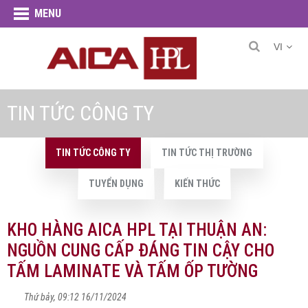
MENU
VI
TIN TỨC CÔNG TY
TIN TỨC CÔNG TY
TIN TỨC THỊ TRƯỜNG
TUYỂN DỤNG
KIẾN THỨC
KHO HÀNG AICA HPL TẠI THUẬN AN:
NGUỒN CUNG CẤP ĐÁNG TIN CẬY CHO
TẤM LAMINATE VÀ TẤM ỐP TƯỜNG
Thứ bảy, 09:12 16/11/2024