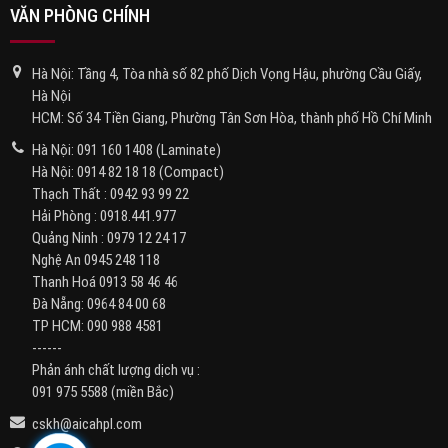
VĂN PHÒNG CHÍNH
Hà Nội: Tầng 4, Tòa nhà số 82 phố Dịch Vọng Hậu, phường Cầu Giấy,
Hà Nội
HCM: Số 34 Tiền Giang, Phường Tân Sơn Hòa, thành phố Hồ Chí Minh
Hà Nội:
091 160 1408
(Laminate)
Hà Nội:
0914 82 18 18
(Compact)
Thạch Thất :
0942 93 99 22
Hải Phòng :
0918.441.977
Quảng Ninh :
0979 12 24 17
Nghệ An
0945 248 118
Thanh Hoá
0913 58 46 46
Đà Nẵng:
0964 84 00 68
TP HCM:
090 988 4581
------
Phản ánh chất lượng dịch vụ :
091 975 5588
(miền Bắc)
cskh@aicahpl.com