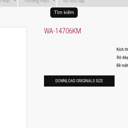
Tìm kiếm
WA-14706KM
Kích t
Độ dày
Bề mặ
DOWNLOAD ORIGINALS SIZE