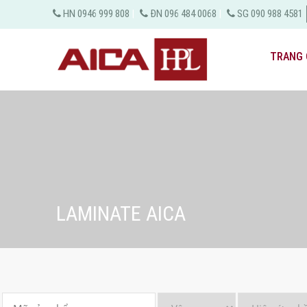
HN 0946 999 808
|
ĐN 096 484 0068
|
SG 090 988 4581
TRANG 
LAMINATE AICA