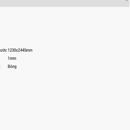
hước
1230x2445mm
1mm
t
Bóng