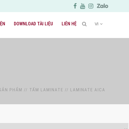
IỆN
DOWNLOAD TÀI LIỆU
LIÊN HỆ
VI
SẢN PHẨM
//
TẤM LAMINATE
//
LAMINATE AICA