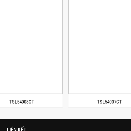
TSL54008CT
TSL54007CT
LIÊN KẾT