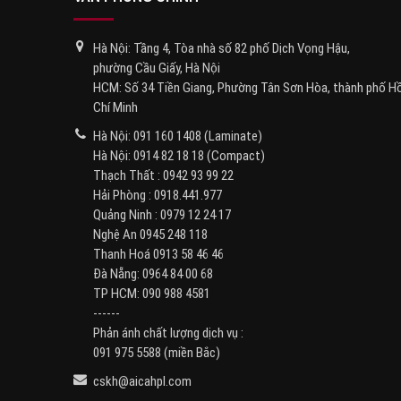
Hà Nội: Tầng 4, Tòa nhà số 82 phố Dịch Vọng Hậu,
phường Cầu Giấy, Hà Nội
HCM: Số 34 Tiền Giang, Phường Tân Sơn Hòa, thành phố H
Chí Minh
Hà Nội:
091 160 1408
(Laminate)
Hà Nội:
0914 82 18 18
(Compact)
Thạch Thất :
0942 93 99 22
Hải Phòng :
0918.441.977
Quảng Ninh :
0979 12 24 17
Nghệ An
0945 248 118
Thanh Hoá
0913 58 46 46
Đà Nẵng:
0964 84 00 68
TP HCM:
090 988 4581
------
Phản ánh chất lượng dịch vụ :
091 975 5588
(miền Bắc)
cskh@aicahpl.com