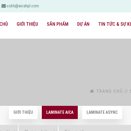
cskh@aicahpl.com
CHỦ
GIỚI THIỆU
SẢN PHẨM
DỰ ÁN
TIN TỨC & SỰ K
TRANG CHỦ
//
GIỚI THIỆU
LAMINATE AICA
LAMINATE ASYNC