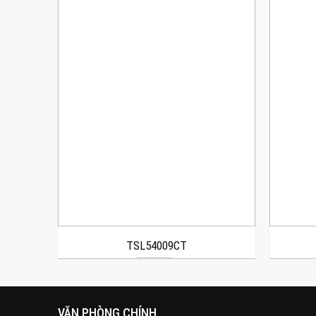
TSL54009CT
VĂN PHÒNG CHÍNH