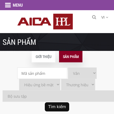
MENU
VI
SẢN PHẨM
GIỚI THIỆU
SẢN PHẨM
Tìm kiếm