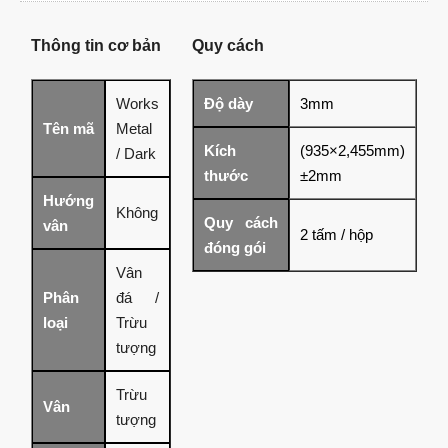
Thông tin cơ bản
Quy cách
Works
Độ dày
3mm
Tên mã
Metal
Kích
(935×2,455mm)
/ Dark
thước
±2mm
Hướng
Không
Quy cách
vân
2 tấm / hộp
đóng gói
Vân
Phân
đá /
loại
Trừu
tượng
Trừu
Vân
tượng