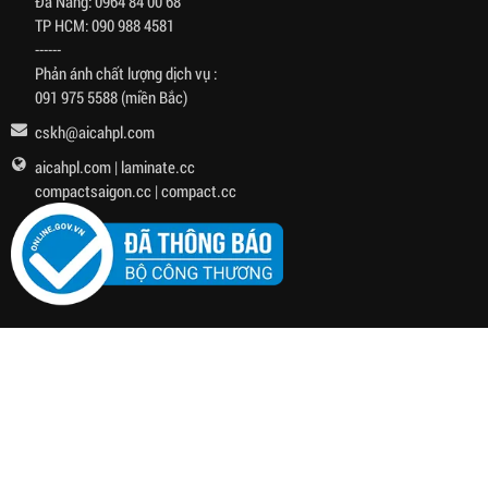
Đà Nẵng:
0964 84 00 68
TP HCM:
090 988 4581
------
Phản ánh chất lượng dịch vụ :
091 975 5588
(miền Bắc)
cskh@aicahpl.com
aicahpl.com
|
laminate.cc
compactsaigon.cc
|
compact.cc