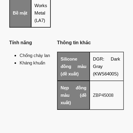
Works
Bề mặt
Metal
(LA7)
Tính năng
Thông tin khác
Chống cháy lan
Silicone
DGR: Dark
Kháng khuẩn
đồng màu
Gray
(đề xuất)
(KWS6400S)
Nẹp đồng
màu (đề
ZBP45008
xuất)