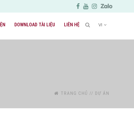
IỆN
DOWNLOAD TÀI LIỆU
LIÊN HỆ
VI
TRANG CHỦ
//
DỰ ÁN