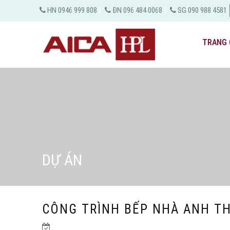
HN 0946 999 808
|
ĐN 096 484 0068
|
SG 090 988 4581
TRANG 
DỰ ÁN
CÔNG TRÌNH BẾP NHÀ ANH TH