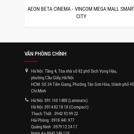
AEON BETA CINEMA - VINCOM MEGA MALL SMAR
CITY
VĂN PHÒNG CHÍNH
Hà Nội: Tầng 4, Tòa nhà số 82 phố Dịch Vọng Hậu,
phường Cầu Giấy, Hà Nội
HCM: Số 34 Tiền Giang, Phường Tân Sơn Hòa, thành phố H
Chí Minh
Hà Nội:
091 160 1408
(Laminate)
Hà Nội:
0914 82 18 18
(Compact)
Thạch Thất :
0942 93 99 22
Hải Phòng :
0918.441.977
Quảng Ninh :
0979 12 24 17
Nghệ An
0945 248 118