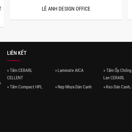
T
LÊ ANH DESIGN OFFICE
LIÊN KẾT
» Tấm CERARL
» Laminate AICA
» Tấm Ốp Chống
CELLENT
Lan CERARL
ồ
» Tấm Compact HPL
» Nẹp Nhựa Dán Cạnh
» Keo Dán Cạnh,