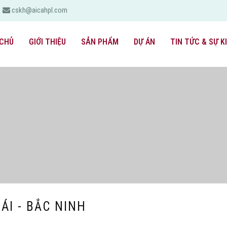
cskh@aicahpl.com
CHỦ
GIỚI THIỆU
SẢN PHẨM
DỰ ÁN
TIN TỨC & SỰ K
ÁI - BẮC NINH