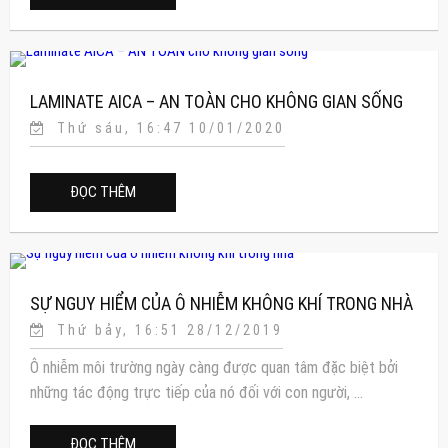
LAMINATE AICA – AN TOÀN CHO KHÔNG GIAN SỐNG
Thứ sáu, 16:47 10/01/2020
ĐỌC THÊM
SỰ NGUY HIỂM CỦA Ô NHIỄM KHÔNG KHÍ TRONG NHÀ
Thứ bảy, 16:51 28/12/2019
Ô nhiễm môi trường ngày càng được quan tâm đặc biệt bởi
những tác động trực tiếp của nó đối với con người, ...
ĐỌC THÊM