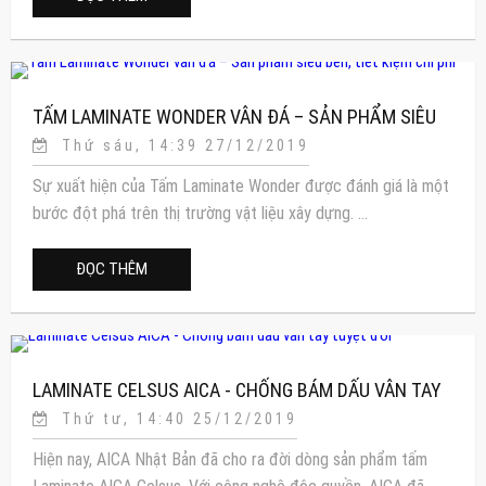
TẤM LAMINATE WONDER VÂN ĐÁ – SẢN PHẨM SIÊU
Thứ sáu, 14:39 27/12/2019
BỀN, TIẾT KIỆM CHI PHÍ
Sự xuất hiện của Tấm Laminate Wonder được đánh giá là một
bước đột phá trên thị trường vật liệu xây dựng. ...
ĐỌC THÊM
LAMINATE CELSUS AICA - CHỐNG BÁM DẤU VÂN TAY
Thứ tư, 14:40 25/12/2019
TUYỆT ĐỐI
Hiện nay, AICA Nhật Bản đã cho ra đời dòng sản phẩm tấm