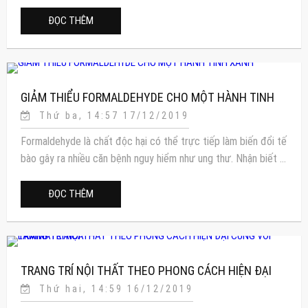
ĐỌC THÊM
GIẢM THIỂU FORMALDEHYDE CHO MỘT HÀNH TINH
Thứ ba, 14:57 17/12/2019
XANH
Formaldehyde là chất độc hại có thể trực tiếp làm biến đổi tế
bào gây ra nhiều căn bệnh nguy hiểm như ung thư. Nhận biết ...
ĐỌC THÊM
TRANG TRÍ NỘI THẤT THEO PHONG CÁCH HIỆN ĐẠI
Thứ hai, 14:59 16/12/2019
CÙNG VỚI LAMINATE AICA