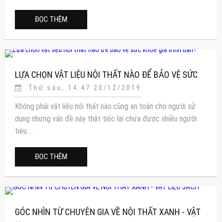
ĐỌC THÊM
LỰA CHỌN VẬT LIỆU NỘI THẤT NÀO ĐỂ BẢO VỆ SỨC
Thứ sáu, 14:47 20/12/2019
KHỎE GIA ĐÌNH BẠN?
Không phải vật liệu nội thất nào cũng an toàn cho người sử
dụng nhưng vấn đề này thật tiếc lại chưa được nhiều người
tiêu ...
ĐỌC THÊM
GÓC NHÌN TỪ CHUYÊN GIA VỀ NỘI THẤT XANH - VẬT