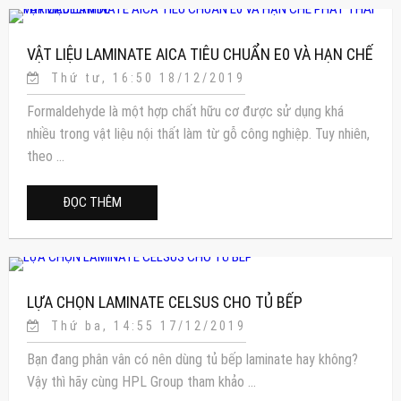
VẬT LIỆU LAMINATE AICA TIÊU CHUẨN E0 VÀ HẠN CHẾ
Thứ tư, 16:50 18/12/2019
PHÁT THẢI FORMADELHYDE
Formaldehyde là một hợp chất hữu cơ được sử dụng khá
nhiều trong vật liệu nội thất làm từ gỗ công nghiệp. Tuy nhiên,
theo ...
ĐỌC THÊM
LỰA CHỌN LAMINATE CELSUS CHO TỦ BẾP
Thứ ba, 14:55 17/12/2019
Bạn đang phân vân có nên dùng tủ bếp laminate hay không?
Vậy thì hãy cùng HPL Group tham khảo ...