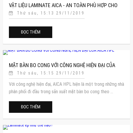
VẬT LIỆU LAMINATE AICA - AN TOÀN PHÙ HỢP CHO
Thứ sáu, 15:13 29/11/2019
TRẺ EM VÀ TRƯỜNG HỌC
ĐỌC THÊM
MẶT BÀN BO CONG VỚI CÔNG NGHỆ HIỆN ĐẠI CỦA
Thứ sáu, 15:15 29/11/2019
AICA HPL
Với công nghệ hiện đại, AICA HPL hiện là một trong những nhà
phân phối đi đầu trong sản xuất mặt bàn bo cong theo ...
ĐỌC THÊM