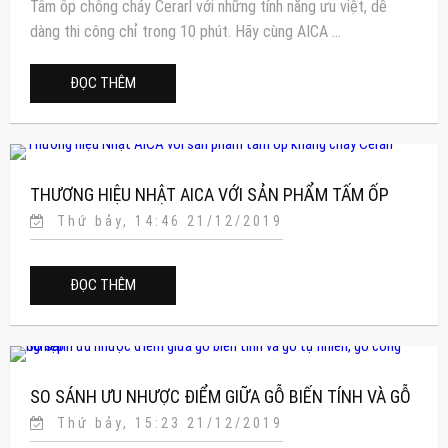
Tấm ốp chống cháy Cerarl với những tính năng ưu việt, dễ
dàng thi công chỉ trong 10 phút. Hãy cùng AICA ...
ĐỌC THÊM
THƯƠNG HIỆU NHẬT AICA VỚI SẢN PHẨM TẤM ỐP
Thứ bảy, 14:46 21/12/2019
KHÁNG CHÁY CERARL
ĐỌC THÊM
SO SÁNH ƯU NHƯỢC ĐIỂM GIỮA GỖ BIẾN TÍNH VÀ GỖ
Thứ bảy, 15:23 21/12/2019
TỰ NHIÊN, GỖ CÔNG NGHIỆP