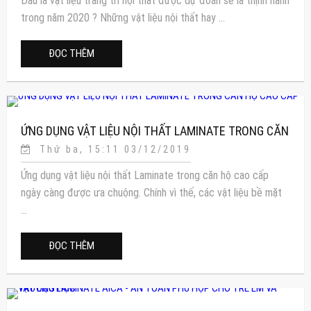
Đâu là vật liệu trang trí nội thất được dự đoán sẽ là thịnh hành
trong năm 2020 ? Những vật liệu nội thất hay ...
ĐỌC THÊM
ỨNG DỤNG VẬT LIỆU NỘI THẤT LAMINATE TRONG CĂN
Thứ ba, 15:11 03/12/2019
HỘ CAO CẤP
Ứng dụng vật liệu nội thất Laminate trong căn hộ cao cấp
ngày càng được ưa chuộng. Chính vì thế, các vật liệu bề mặt
...
ĐỌC THÊM