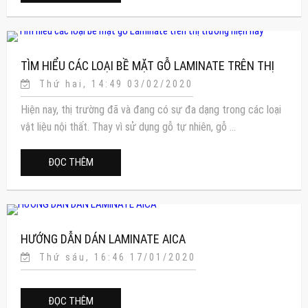
TÌM HIỂU CÁC LOẠI BỀ MẶT GỖ LAMINATE TRÊN THỊ
Thứ hai, 14:49 03/02/2020
TRƯỜNG HIỆN NAY
Hiện nay, thị trường đã và đang có sự đa dạng trong các loại
vật liệu nội thất. Thay vì sử dụng gỗ tự nhiên, gỗ ...
ĐỌC THÊM
HƯỚNG DẪN DÁN LAMINATE AICA
Thứ sáu, 16:46 17/01/2020
ĐỌC THÊM