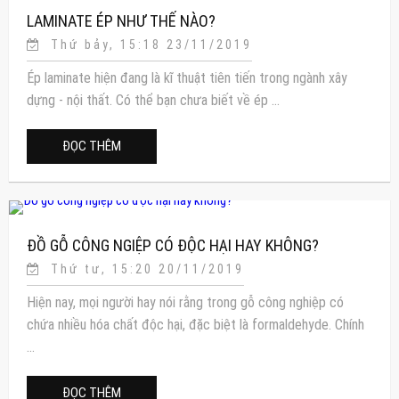
LAMINATE ÉP NHƯ THẾ NÀO?
Thứ bảy, 15:18 23/11/2019
Ép laminate hiện đang là kĩ thuật tiên tiến trong ngành xây
dựng - nội thất. Có thể bạn chưa biết về ép ...
ĐỌC THÊM
ĐỒ GỖ CÔNG NGIỆP CÓ ĐỘC HẠI HAY KHÔNG?
Thứ tư, 15:20 20/11/2019
Hiện nay, mọi người hay nói rằng trong gỗ công nghiệp có
chứa nhiều hóa chất độc hại, đặc biệt là formaldehyde. Chính
...
ĐỌC THÊM