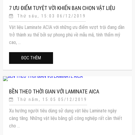
7 ƯU ĐIỂM TUYỆT VỜI KHIẾN BẠN CHỌN VẬT LIỆU
Thứ sáu, 15:03 06/12/2019
LAMINATE AICA
Vật liệu Laminate ACIA với những ưu điểm vượt trội đang dần
trở thành xu thế bởi sự phong phú về mẫu mã, tính thẩm mỹ
cao, ...
ĐỌC THÊM
BỀN THEO THỜI GIAN VỚI LAMINATE AICA
Thứ năm, 15:05 05/12/2019
Xu hướng người tiêu dùng sử dụng vật liệu Laminate ngày
càng tăng. Những vật liệu bằng gỗ công nghiệp rất cần thiết
cho ...