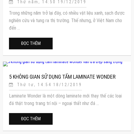
Thứ năm, 14:50 19/12/2019
LIỆU SẠCH
Trong những năm trở lại đây, có nhiều vật liệu xanh, sạch được
nghiên cứu và tung ra thị trường. Thế nhưng, ở Việt Nam cho
đến ...
ĐỌC THÊM
5 KHÔNG GIAN SỬ DỤNG TẤM LAMINATE WONDER
Thứ tư, 14:54 18/12/2019
VÂN ĐÁ ĐẸP SANG TRỌNG
Laminate Wonder là một dòng laminate mới thay thế các loại
đá thật trong trang trí nội – ngoại thất như đá ...
ĐỌC THÊM