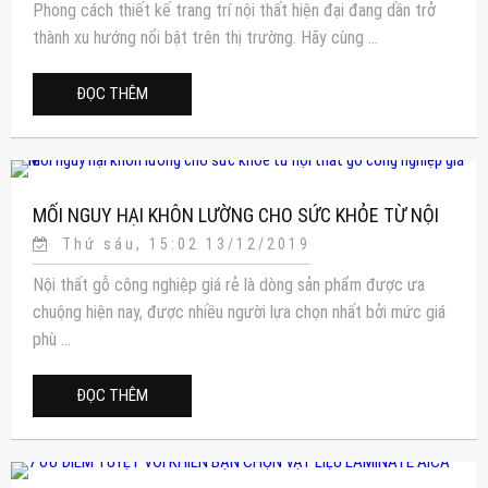
Phong cách thiết kế trang trí nội thất hiện đại đang dần trở
thành xu hướng nổi bật trên thị trường. Hãy cùng ...
ĐỌC THÊM
MỐI NGUY HẠI KHÔN LƯỜNG CHO SỨC KHỎE TỪ NỘI
Thứ sáu, 15:02 13/12/2019
THẤT GỖ CÔNG NGHIỆP GIÁ RẺ
Nội thất gỗ công nghiệp giá rẻ là dòng sản phẩm được ưa
chuộng hiện nay, được nhiều người lựa chọn nhất bởi mức giá
phù ...
ĐỌC THÊM