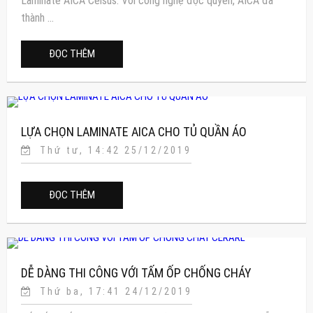
Laminate AICA Celsus. Với công nghệ độc quyền, AICA đã
thành ...
ĐỌC THÊM
LỰA CHỌN LAMINATE AICA CHO TỦ QUẦN ÁO
Thứ tư, 14:42 25/12/2019
ĐỌC THÊM
DỄ DÀNG THI CÔNG VỚI TẤM ỐP CHỐNG CHÁY
Thứ ba, 17:41 24/12/2019
CERARL