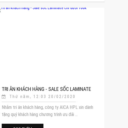
TRI ÂN KHÁCH HÀNG - SALE SỐC LAMINATE
Thứ năm, 12:03 20/02/2020
CHỈ DƯỚI 100K
Nhằm tri ân khách hàng, công ty AICA HPL xin dành
tặng quý khách hàng chương trình ưu đãi ...