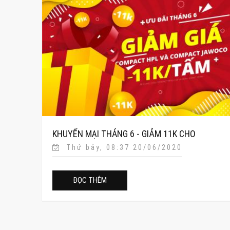
KHUYẾN MẠI THÁNG 6 - GIẢM 11K CHO
Thứ bảy, 08:37 20/06/2020
COMPACT HPL VÀ COMPACT JAWOCO
ĐỌC THÊM