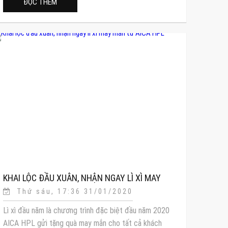
ĐỌC THÊM
KHAI LỘC ĐẦU XUÂN, NHẬN NGAY LÌ XÌ MAY
Thứ sáu, 17:36 31/01/2020
MẮN TỪ AICA HPL
Lì xì đầu năm là chương trình đặc biệt đầu năm 2020
AICA HPL gửi tặng quà may mắn cho tất cả khách