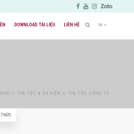
IỆN
DOWNLOAD TÀI LIỆU
LIÊN HỆ
VI
 CHỦ
//
TIN TỨC & SỰ KIỆN
//
TIN TỨC CÔNG TY
N THỨC