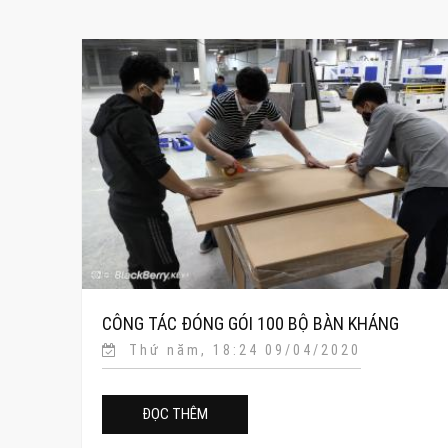
CÔNG TÁC ĐÓNG GÓI 100 BỘ BÀN KHÁNG
Thứ năm, 18:24 09/04/2020
KHUẨN TÀI TRỢ BAN PHÒNG CHỐNG COVID19
ĐỌC THÊM