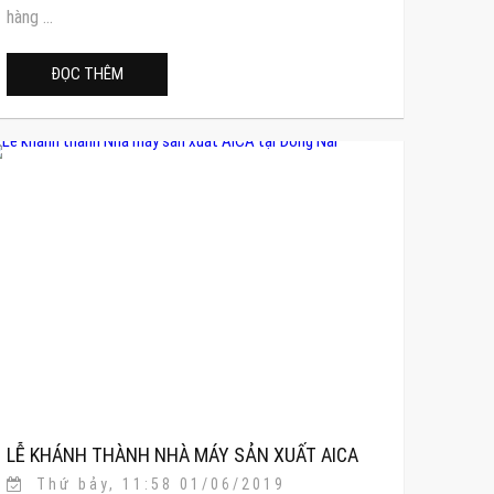
hàng ...
ĐỌC THÊM
LỄ KHÁNH THÀNH NHÀ MÁY SẢN XUẤT AICA
Thứ bảy, 11:58 01/06/2019
TẠI ĐỒNG NAI