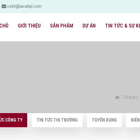
cskh@aicahpl.com
CHỦ
GIỚI THIỆU
SẢN PHẨM
DỰ ÁN
TIN TỨC & SỰ K
TRANG
ỨC CÔNG TY
TIN TỨC THỊ TRƯỜNG
TUYỂN DỤNG
KIẾ