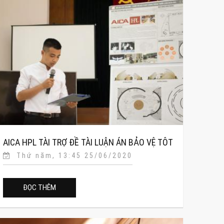
AICA HPL TÀI TRỢ ĐỀ TÀI LUẬN ÁN BẢO VỆ TÔT
Thứ năm, 13:45 25/06/2020
NGHIỆP SV TRƯỜNG ĐH MTCN
ĐỌC THÊM