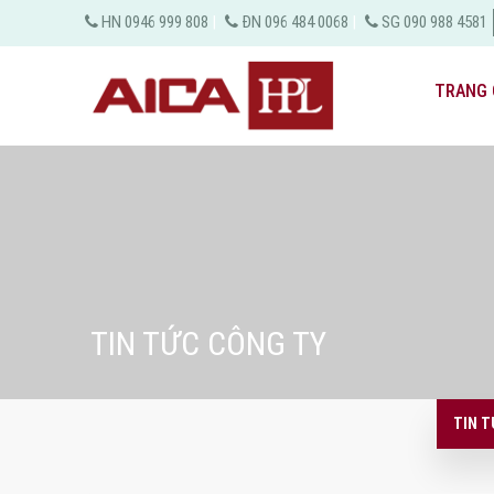
HN 0946 999 808
|
ĐN 096 484 0068
|
SG 090 988 4581
TRANG 
TIN TỨC CÔNG TY
TIN T