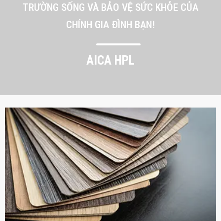
TRƯỜNG SỐNG VÀ BẢO VỆ SỨC KHỎE CỦA
CHÍNH GIA ĐÌNH BẠN!
AICA HPL