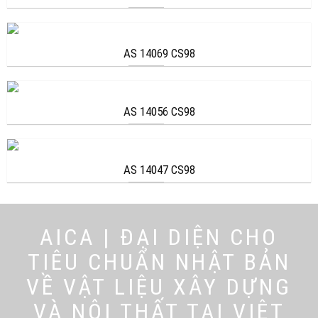
AS 14069 CS98
AS 14056 CS98
AS 14047 CS98
AICA | ĐẠI DIỆN CHO
TIÊU CHUẨN NHẬT BẢN
VỀ VẬT LIỆU XÂY DỰNG
VÀ NỘI THẤT TẠI VIỆT