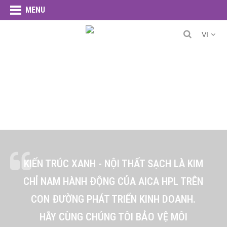
MENU
VI
KIẾN TRÚC XANH - NỘI THẤT SẠCH LÀ KIM
CHỈ NAM HÀNH ĐỘNG CỦA AICA HPL TRÊN
CON ĐƯỜNG PHÁT TRIỂN KINH DOANH.
HÃY CÙNG CHÚNG TÔI BẢO VỆ MÔI