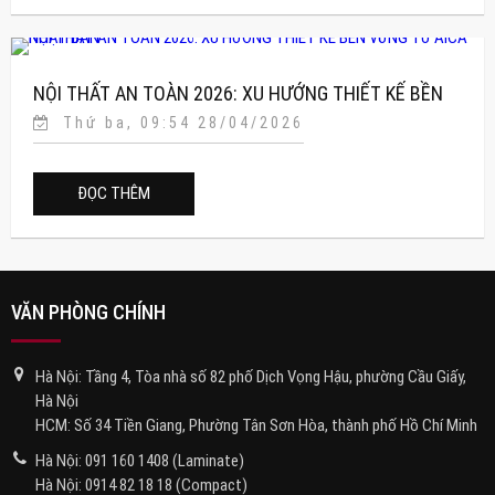
NỘI THẤT AN TOÀN 2026: XU HƯỚNG THIẾT KẾ BỀN
Thứ ba, 09:54 28/04/2026
VỮNG TỪ AICA NHẬT BẢN
ĐỌC THÊM
VĂN PHÒNG CHÍNH
Hà Nội: Tầng 4, Tòa nhà số 82 phố Dịch Vọng Hậu, phường Cầu Giấy,
Hà Nội
HCM: Số 34 Tiền Giang, Phường Tân Sơn Hòa, thành phố Hồ Chí Minh
Hà Nội:
091 160 1408
(Laminate)
Hà Nội:
0914 82 18 18
(Compact)