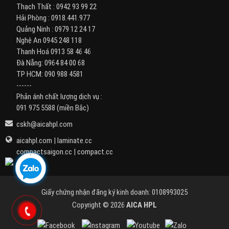
Thạch Thất :
0942 93 99 22
Hải Phòng :
0918.441.977
Quảng Ninh :
0979 12 24 17
Nghệ An
0945 248 118
Thanh Hoá
0913 58 46 46
Đà Nẵng:
0964 84 00 68
TP HCM:
090 988 4581
------
Phản ánh chất lượng dịch vụ :
091 975 5588
(miền Bắc)
cskh@aicahpl.com
aicahpl.com
|
laminate.cc
compactsaigon.cc
|
compact.cc
Giấy chứng nhận đăng ký kinh doanh: 0108993025
Copyright © 2026
AICA HPL