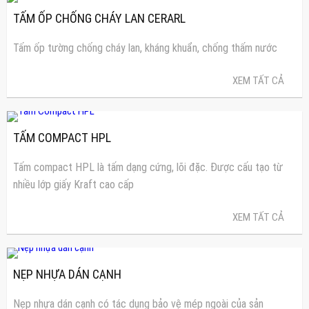
TẤM ỐP CHỐNG CHÁY LAN CERARL
Tấm ốp tường chống cháy lan, kháng khuẩn, chống thấm nước
XEM TẤT CẢ
TẤM COMPACT HPL
Tấm compact HPL là tấm dạng cứng, lõi đặc. Được cấu tạo từ
nhiều lớp giấy Kraft cao cấp
XEM TẤT CẢ
NẸP NHỰA DÁN CẠNH
Nẹp nhựa dán cạnh có tác dụng bảo vệ mép ngoài của sản