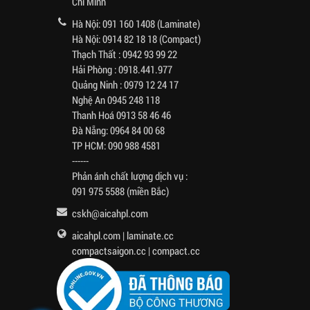
Chí Minh
Hà Nội:
091 160 1408
(Laminate)
Hà Nội:
0914 82 18 18
(Compact)
Thạch Thất :
0942 93 99 22
Hải Phòng :
0918.441.977
Quảng Ninh :
0979 12 24 17
Nghệ An
0945 248 118
Thanh Hoá
0913 58 46 46
Đà Nẵng:
0964 84 00 68
TP HCM:
090 988 4581
------
Phản ánh chất lượng dịch vụ :
091 975 5588
(miền Bắc)
cskh@aicahpl.com
aicahpl.com
|
laminate.cc
compactsaigon.cc
|
compact.cc