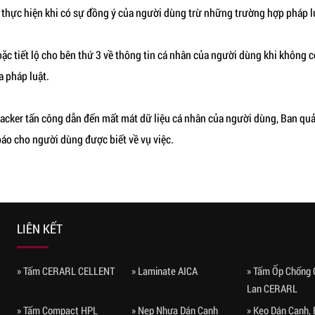
thực hiện khi có sự đồng ý của người dùng trừ những trường hợp pháp lu
c tiết lộ cho bên thứ 3 về thông tin cá nhân của người dùng khi không 
a pháp luật.
hacker tấn công dẫn đến mất mát dữ liệu cá nhân của người dùng, Ban quả
 báo cho người dùng được biết về vụ việc.
LIÊN KẾT
» Tấm CERARL CELLENT
» Laminate AICA
» Tấm Ốp Chống 
Lan CERARL
» Tấm Compact HPL
» Nẹp Nhựa Dán Cạnh
» Keo Dán Cạnh,