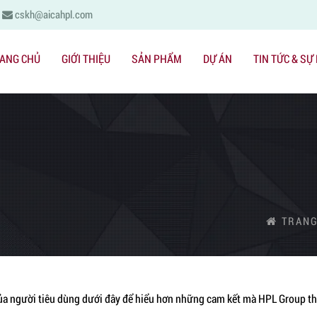
cskh@aicahpl.com
ANG CHỦ
GIỚI THIỆU
SẢN PHẨM
DỰ ÁN
TIN TỨC & SỰ
TRANG
của người tiêu dùng dưới đây để hiểu hơn những cam kết mà HPL Group t