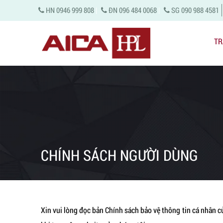
HN 0946 999 808
|
ĐN 096 484 0068
|
SG 090 988 4581
TR
CHÍNH SÁCH NGƯỜI DÙNG
Xin vui lòng đọc bản Chính sách bảo vệ thông tin cá nhân 