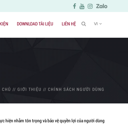
 KIỆN
DOWNLOAD TÀI LIỆU
LIÊN HỆ
VI
 CHỦ
//
GIỚI THIỆU
//
CHÍNH SÁCH NGƯỜI DÙNG
hực hiện nhằm tôn trọng và bảo vệ quyền lợi của người dùng