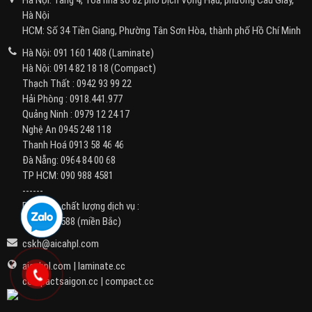
Hà Nội: Tầng 4, Tòa nhà số 82 phố Dịch Vọng Hậu, phường Cầu Giấy,
Hà Nội
HCM: Số 34 Tiền Giang, Phường Tân Sơn Hòa, thành phố Hồ Chí Minh
Hà Nội:
091 160 1408
(Laminate)
Hà Nội:
0914 82 18 18
(Compact)
Thạch Thất :
0942 93 99 22
Hải Phòng :
0918.441.977
Quảng Ninh :
0979 12 24 17
Nghệ An
0945 248 118
Thanh Hoá
0913 58 46 46
Đà Nẵng:
0964 84 00 68
TP HCM:
090 988 4581
------
Phản ánh chất lượng dịch vụ :
091 975 5588
(miền Bắc)
cskh@aicahpl.com
aicahpl.com
|
laminate.cc
compactsaigon.cc
|
compact.cc