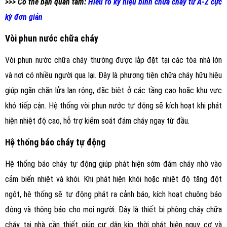
>>> Có thể bạn quan tâm:
Hiểu rõ ký hiệu bình chữa cháy từ A-Z cực
kỳ đơn giản
Vòi phun nước chữa cháy
Vòi phun nước chữa cháy thường được lắp đặt tại các tòa nhà lớn
và nơi có nhiều người qua lại. Đây là phương tiện chữa cháy hữu hiệu
giúp ngăn chặn lửa lan rộng, đặc biệt ở các tầng cao hoặc khu vực
khó tiếp cận. Hệ thống vòi phun nước tự động sẽ kích hoạt khi phát
hiện nhiệt độ cao, hỗ trợ kiểm soát đám cháy ngay từ đầu.
Hệ thống báo cháy tự động
Hệ thống báo cháy tự động giúp phát hiện sớm đám cháy nhờ vào
cảm biến nhiệt và khói. Khi phát hiện khói hoặc nhiệt độ tăng đột
ngột, hệ thống sẽ tự động phát ra cảnh báo, kích hoạt chuông báo
động và thông báo cho mọi người. Đây là thiết bị phòng cháy chữa
cháy tại nhà cần thiết giúp cư dân kịp thời phát hiện nguy cơ và