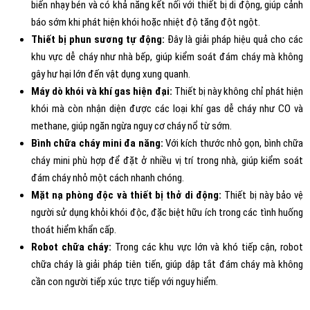
biến nhạy bén và có khả năng kết nối với thiết bị di động, giúp cảnh
báo sớm khi phát hiện khói hoặc nhiệt độ tăng đột ngột.
Thiết bị phun sương tự động:
Đây là giải pháp hiệu quả cho các
khu vực dễ cháy như nhà bếp, giúp kiểm soát đám cháy mà không
gây hư hại lớn đến vật dụng xung quanh.
Máy dò khói và khí gas hiện đại:
Thiết bị này không chỉ phát hiện
khói mà còn nhận diện được các loại khí gas dễ cháy như CO và
methane, giúp ngăn ngừa nguy cơ cháy nổ từ sớm.
Bình chữa cháy mini đa năng:
Với kích thước nhỏ gọn, bình chữa
cháy mini phù hợp để đặt ở nhiều vị trí trong nhà, giúp kiểm soát
đám cháy nhỏ một cách nhanh chóng.
Mặt nạ phòng độc và thiết bị thở di động:
Thiết bị này bảo vệ
người sử dụng khỏi khói độc, đặc biệt hữu ích trong các tình huống
thoát hiểm khẩn cấp.
Robot chữa cháy:
Trong các khu vực lớn và khó tiếp cận, robot
chữa cháy là giải pháp tiên tiến, giúp dập tắt đám cháy mà không
cần con người tiếp xúc trực tiếp với nguy hiểm.