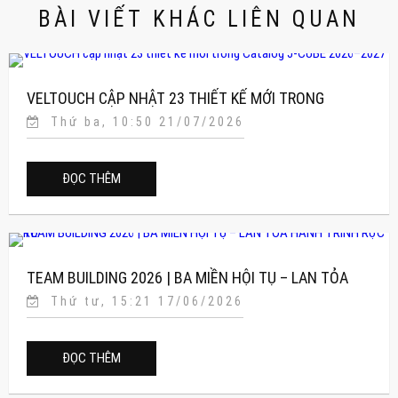
BÀI VIẾT KHÁC LIÊN QUAN
VELTOUCH CẬP NHẬT 23 THIẾT KẾ MỚI TRONG
Thứ ba, 10:50 21/07/2026
CATALOG J-CUBE 2026–2027
ĐỌC THÊM
TEAM BUILDING 2026 | BA MIỀN HỘI TỤ – LAN TỎA
Thứ tư, 15:21 17/06/2026
HÀNH TRÌNH RỰC RỠ
ĐỌC THÊM