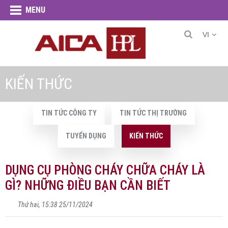
MENU
VI
KIẾN THỨC
TIN TỨC CÔNG TY
TIN TỨC THỊ TRƯỜNG
TUYỂN DỤNG
KIẾN THỨC
DỤNG CỤ PHÒNG CHÁY CHỮA CHÁY LÀ
GÌ? NHỮNG ĐIỀU BẠN CẦN BIẾT
Thứ hai, 15:38 25/11/2024