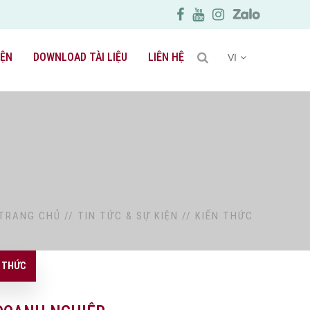
IỆN
DOWNLOAD TÀI LIỆU
LIÊN HỆ
VI
TRANG CHỦ
//
TIN TỨC & SỰ KIỆN
//
KIẾN THỨC
N THỨC