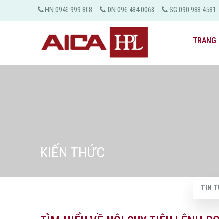
HN 0946 999 808
|
ĐN 096 484 0068
|
SG 090 988 4581
TRANG 
KIẾN THỨC
TIN T