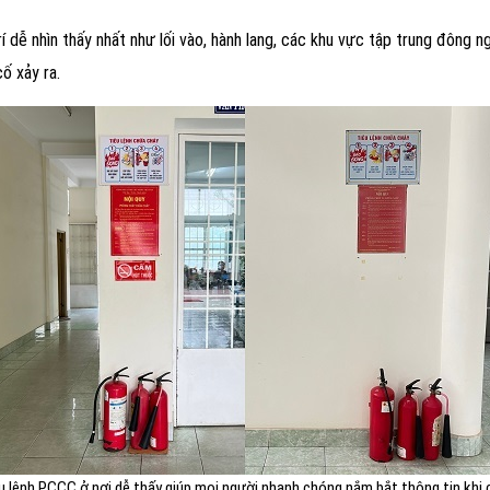
 dễ nhìn thấy nhất như lối vào, hành lang, các khu vực tập trung đông n
ố xảy ra.
u lệnh PCCC ở nơi dễ thấy giúp mọi người nhanh chóng nắm bắt thông tin khi 