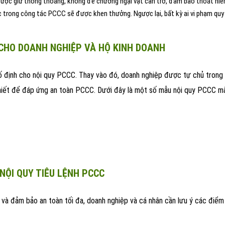
ôn được giữ thông thoáng, không để chướng ngại vật cản trở, đảm bảo thoát hiể
c trong công tác PCCC sẽ được khen thưởng. Ngược lại, bất kỳ ai vi phạm quy 
 CHO DOANH NGHIỆP VÀ HỘ KINH DOANH
ố định cho nội quy PCCC. Thay vào đó, doanh nghiệp được tự chủ trong 
hiết để đáp ứng an toàn PCCC. Dưới đây là một số mẫu nội quy PCCC m
NỘI QUY TIÊU LỆNH PCCC
 và đảm bảo an toàn tối đa, doanh nghiệp và cá nhân cần lưu ý các điểm