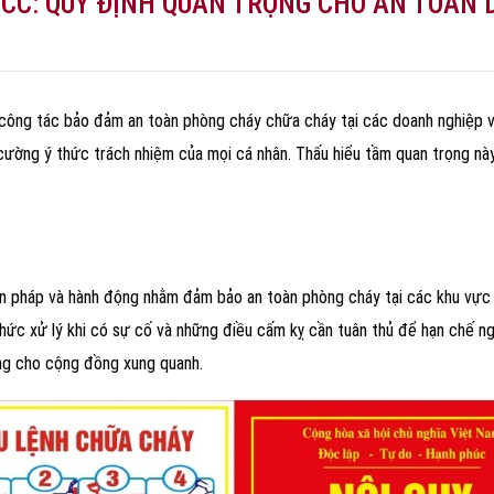
PCCC: QUY ĐỊNH QUAN TRỌNG CHO AN TOÀN
công tác bảo đảm an toàn phòng cháy chữa cháy tại các doanh nghiệp và
cường ý thức trách nhiệm của mọi cá nhân. Thấu hiểu tầm quan trọng n
ện pháp và hành động nhằm đảm bảo an toàn phòng cháy tại các khu vực 
ức xử lý khi có sự cố và những điều cấm kỵ cần tuân thủ để hạn chế ngu
ạng cho cộng đồng xung quanh.