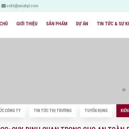
cskh@aicahpl.com
CHỦ
GIỚI THIỆU
SẢN PHẨM
DỰ ÁN
TIN TỨC & SỰ K
ỨC CÔNG TY
TIN TỨC THỊ TRƯỜNG
TUYỂN DỤNG
KIẾ