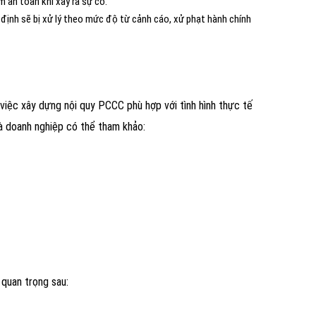
m an toàn khi xảy ra sự cố.
định sẽ bị xử lý theo mức độ từ cảnh cáo, xử phạt hành chính
việc xây dựng nội quy PCCC phù hợp với tình hình thực tế
à doanh nghiệp có thể tham khảo:
 quan trọng sau: