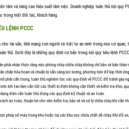
ên tâm và nâng cao hiệu suất làm việc. Doanh nghiệp tuân thủ nội quy P
u trong mắt đối tác, khách hàng.
ÊU LỆNH PCCC
cho tài sản, tính mạng con người và trật tự an ninh trong mọi cơ quan
uân thủ. Dưới đây là những quy định cơ bản trong nội quy tiêu lệnh PCCC
ân phải nhận thức rằng việc phòng cháy chữa cháy không chỉ bảo vệ bản thân 
găn chặn hỏa hoạn và chuẩn bị sẵn sàng lực lượng, phương tiện để kịp thời ứng 
y nổ phải cẩn trọng, tuân thủ nghiêm túc các quy định về PCCC để tránh gây n
ước khi tan làm cần tắt các thiết bị điện không cần thiết và kiểm tra đèn, quạ
sử dụng điện cần tuân thủ đúng các quy định kỹ thuật và an toàn.
cách an toàn, thuận lợi cho việc kiểm tra, bảo vệ và xử lý chữa cháy khi cần
ược phép nổ máy trong kho hoặc tại các khu vực chứa chất dễ cháy. Khi đỗ xe