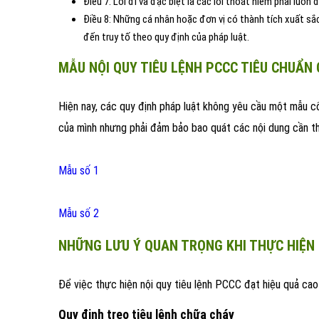
Điều 7: Lối đi và đặc biệt là các lối thoát hiểm phải lu
Điều 8: Những cá nhân hoặc đơn vị có thành tích xuất sắ
đến truy tố theo quy định của pháp luật.
MẪU NỘI QUY TIÊU LỆNH PCCC TIÊU CHUẨN
Hiện nay, các quy định pháp luật không yêu cầu một mẫu c
của mình nhưng phải đảm bảo bao quát các nội dung cần t
Mẫu số 1
Mẫu số 2
NHỮNG LƯU Ý QUAN TRỌNG KHI THỰC HIỆN 
Để việc thực hiện nội quy tiêu lệnh PCCC đạt hiệu quả cao
Quy định treo tiêu lệnh chữa cháy