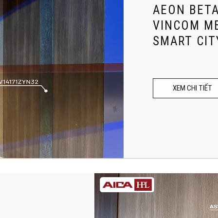
AEON BETA
VINCOM M
SMART CIT
XEM CHI TIẾT