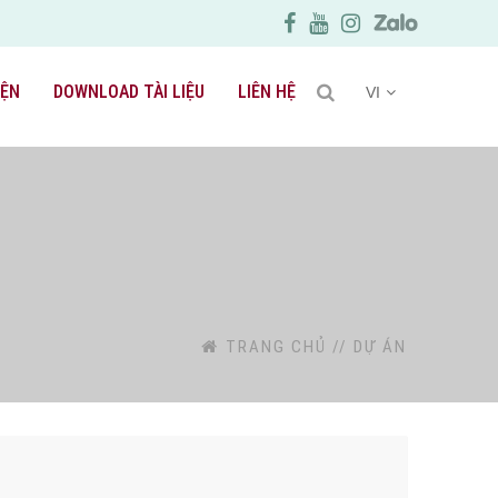
IỆN
DOWNLOAD TÀI LIỆU
LIÊN HỆ
VI
TRANG CHỦ
//
DỰ ÁN