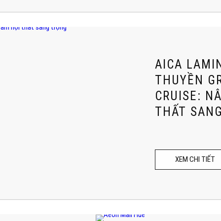
AICA LAMI
THUYỀN G
CRUISE: N
THẤT SAN
XEM CHI TIẾT