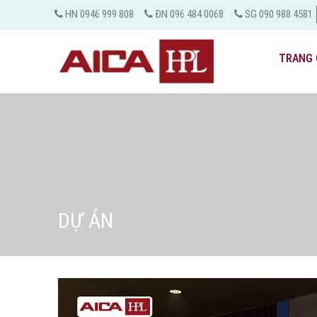
HN 0946 999 808
|
ĐN 096 484 0068
|
SG 090 988 4581
TRANG 
DỰ ÁN