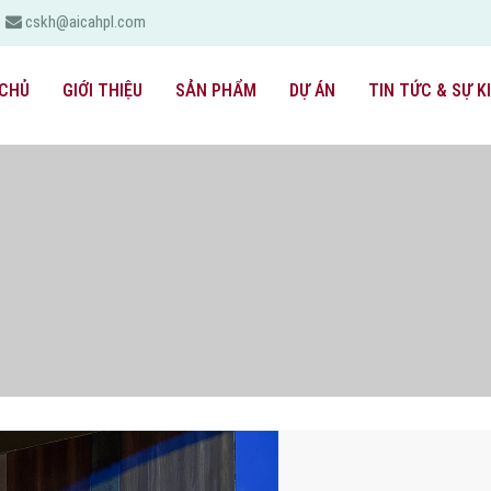
cskh@aicahpl.com
CHỦ
GIỚI THIỆU
SẢN PHẨM
DỰ ÁN
TIN TỨC & SỰ K