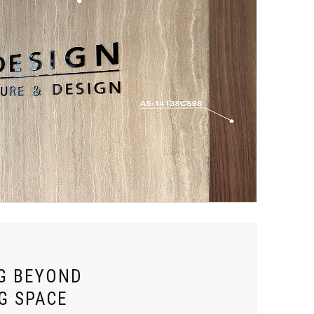
G BEYOND
G SPACE