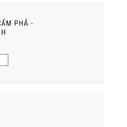
CẨM PHẢ -
NH